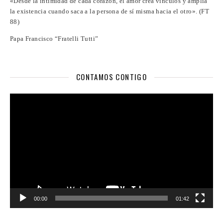
«Desde la intimidad de cada corazón, el amor crea vínculos y amplía
la existencia cuando saca a la persona de sí misma hacia el otro». (FT
88)
Papa Francisco “Fratelli Tutti”
CONTAMOS CONTIGO
Reproductor
de
vídeo
00:00
01:42